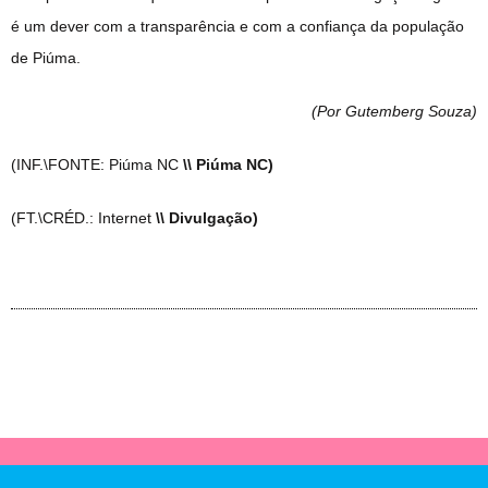
é um dever com a transparência e com a confiança da população
de Piúma.
(Por Gutemberg Souza
)
(INF.\FONTE: Piúma NC
\\ Piúma NC)
(FT.\CRÉD.: Internet
\\ Divulgação)