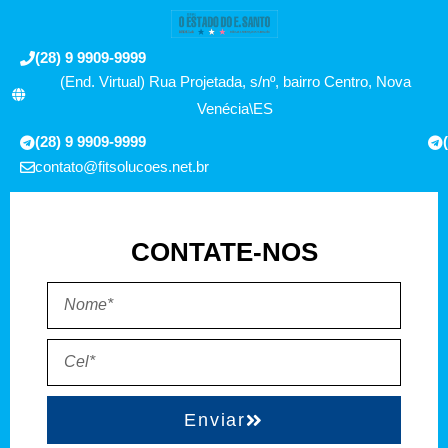
(28) 9 9909-9999
(End. Virtual) Rua Projetada, s/nº, bairro Centro, Nova
Venécia\ES
(28) 9 9909-9999
contato@fitsolucoes.net.br
CONTATE-NOS
Enviar