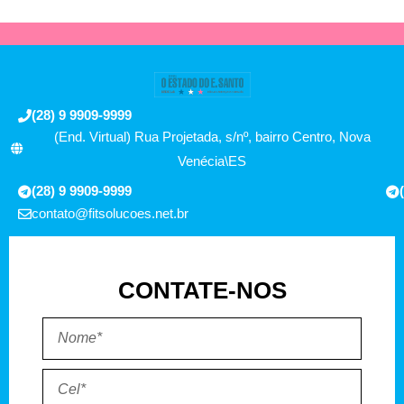
(28) 9 9909-9999
(End. Virtual) Rua Projetada, s/nº, bairro Centro, Nova
Venécia\ES
(28) 9 9909-9999
contato@fitsolucoes.net.br
CONTATE-NOS