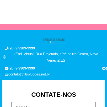
(28) 9 9909-9999
(End. Virtual) Rua Projetada, s/nº, bairro Centro, Nova
Venécia\ES
(28) 9 9909-9999
contato@fitsolucoes.net.br
CONTATE-NOS