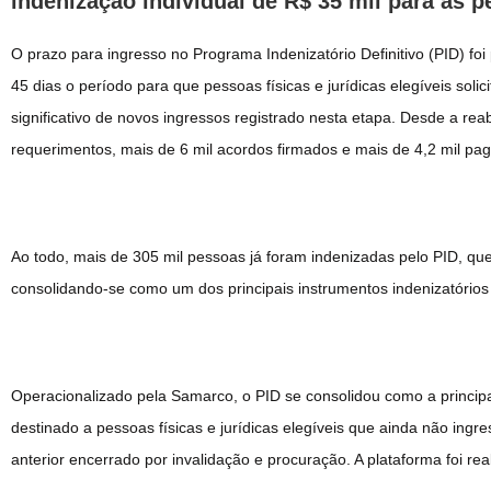
indenização individual de R$ 35 mil para as pe
O prazo para ingresso no Programa Indenizatório Definitivo (PID) f
45 dias o período para que pessoas físicas e jurídicas elegíveis sol
significativo de novos ingressos registrado nesta etapa. Desde a rea
requerimentos, mais de 6 mil acordos firmados e mais de 4,2 mil pa
Ao todo, mais de 305 mil pessoas já foram indenizadas pelo PID, qu
consolidando-se como um dos principais instrumentos indenizatórios
Operacionalizado pela Samarco, o PID se consolidou como a principa
destinado a pessoas físicas e jurídicas elegíveis que ainda não in
anterior encerrado por invalidação e procuração. A plataforma foi r