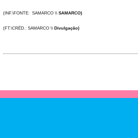
(INF.\FONTE: SAMARCO \\
SAMARCO)
(FT.\CRÉD.: SAMARCO \\
Divulgação)