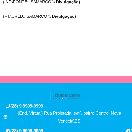
(INF.\FONTE: SAMARCO
\\ Divulgação)
(FT.\CRÉD.: SAMARCO
\\ Divulgação)
(28) 9 9909-9999
(End. Virtual) Rua Projetada, s/nº, bairro Centro, Nova
Venécia\ES
(28) 9 9909-9999