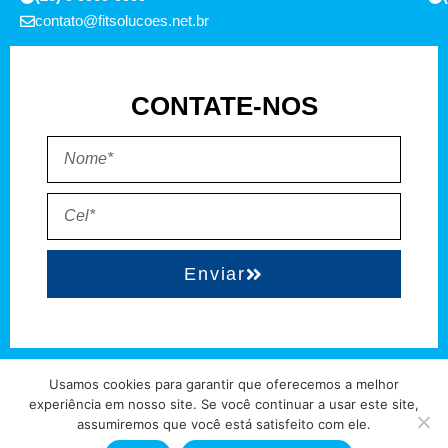
contato@fitsolucoes.net.br
CONTATE-NOS
Enviar
EXPEDIENTE
QUEM SOMOS
POLÍTICA DE PRIVACIDADE
TERMO DE USO
Usamos cookies para garantir que oferecemos a melhor
experiência em nosso site. Se você continuar a usar este site,
Direitos reservados à FIT Soluções = Atualizado pelo Consórcio de
assumiremos que você está satisfeito com ele.
Agências: Kriativuz – Philadelphia – AGS2 = Hospedado em