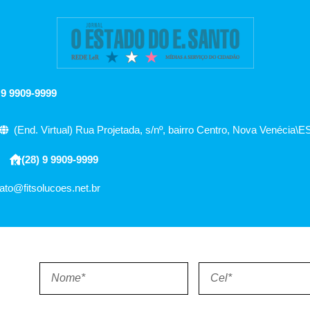
 9 9909-9999
(End. Virtual) Rua Projetada, s/nº, bairro Centro, Nova Venécia\E
(28) 9 9909-9999
ato@fitsolucoes.net.br