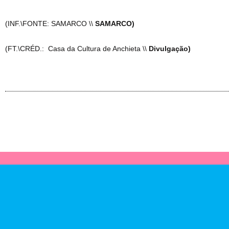
(INF.\FONTE: SAMARCO \\
SAMARCO)
(FT.\CRÉD.: Casa da Cultura de Anchieta \\
Divulgação)