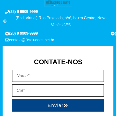
(28) 9 9909-9999
(End. Virtual) Rua Projetada, s/nº, bairro Centro, Nova
Venécia\ES
(28) 9 9909-9999
contato@fitsolucoes.net.br
CONTATE-NOS
Enviar