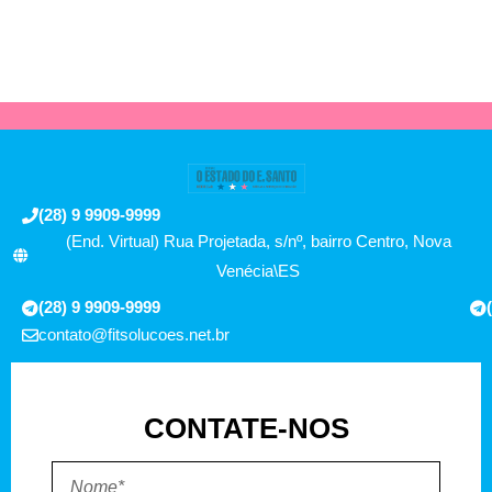
(28) 9 9909-9999
(End. Virtual) Rua Projetada, s/nº, bairro Centro, Nova
Venécia\ES
(28) 9 9909-9999
contato@fitsolucoes.net.br
CONTATE-NOS