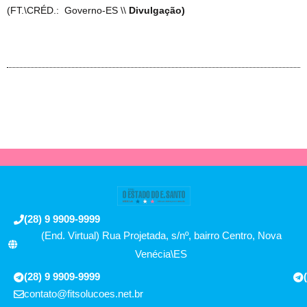
(FT.\CRÉD.: Governo-ES \\
Divulgação)
(28) 9 9909-9999
(End. Virtual) Rua Projetada, s/nº, bairro Centro, Nova
Venécia\ES
(28) 9 9909-9999
contato@fitsolucoes.net.br