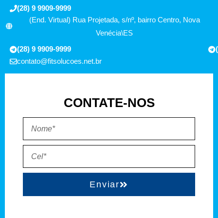
(28) 9 9909-9999
(End. Virtual) Rua Projetada, s/nº, bairro Centro, Nova
Venécia\ES
(28) 9 9909-9999
contato@fitsolucoes.net.br
CONTATE-NOS
Enviar