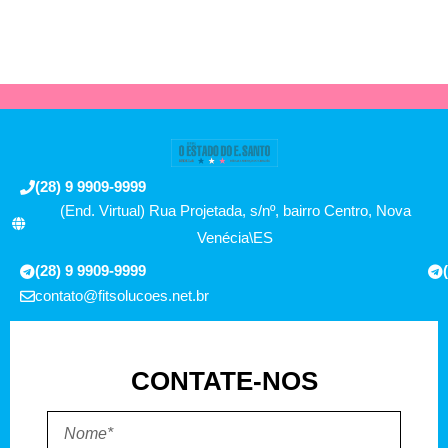
(28) 9 9909-9999
(End. Virtual) Rua Projetada, s/nº, bairro Centro, Nova
Venécia\ES
(28) 9 9909-9999
contato@fitsolucoes.net.br
CONTATE-NOS