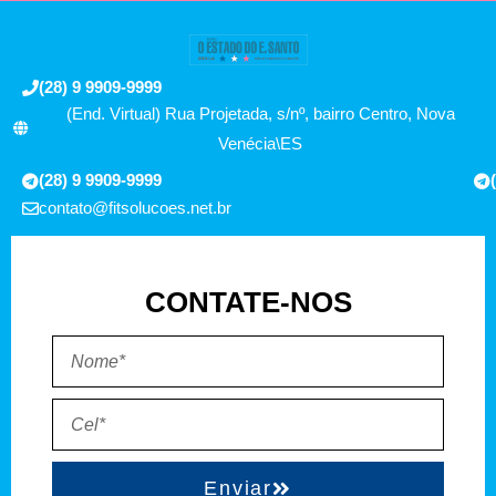
(28) 9 9909-9999
(End. Virtual) Rua Projetada, s/nº, bairro Centro, Nova
Venécia\ES
(28) 9 9909-9999
contato@fitsolucoes.net.br
CONTATE-NOS
Enviar