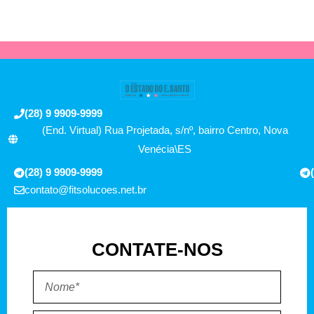
(28) 9 9909-9999
(End. Virtual) Rua Projetada, s/nº, bairro Centro, Nova
Venécia\ES
(28) 9 9909-9999
contato@fitsolucoes.net.br
CONTATE-NOS