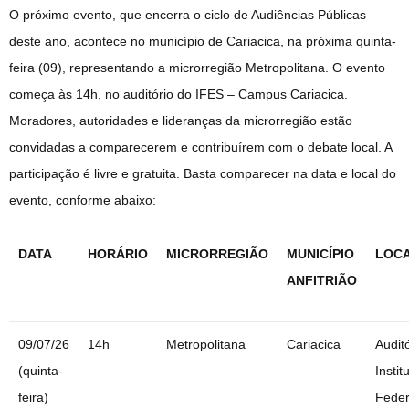
O próximo evento, que encerra o ciclo de Audiências Públicas
deste ano, acontece no município de Cariacica, na próxima quinta-
feira (09), representando a microrregião Metropolitana. O evento
começa às 14h, no auditório do IFES – Campus Cariacica.
Moradores, autoridades e lideranças da microrregião estão
convidadas a comparecerem e contribuírem com o debate local. A
participação é livre e gratuita. Basta comparecer na data e local do
evento, conforme abaixo:
DATA
HORÁRIO
MICRORREGIÃO
MUNICÍPIO
LOC
ANFITRIÃO
09/07/26
14h
Metropolitana
Cariacica
Audit
(quinta-
Instit
feira)
Feder