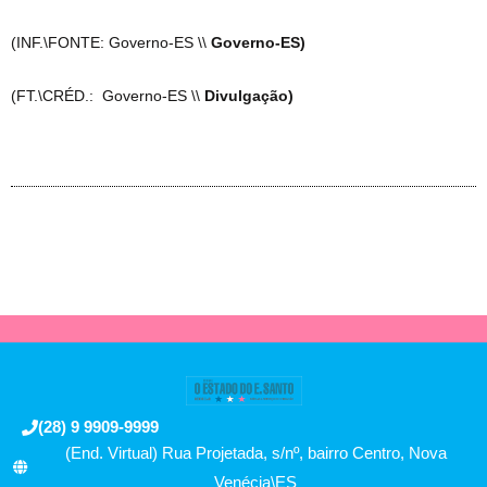
(INF.\FONTE: Governo-ES \\
Governo-ES)
(FT.\CRÉD.: Governo-ES \\
Divulgação)
(28) 9 9909-9999
(End. Virtual) Rua Projetada, s/nº, bairro Centro, Nova
Venécia\ES