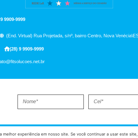
 9 9909-9999
(End. Virtual) Rua Projetada, s/nº, bairro Centro, Nova Venécia\E
(28) 9 9909-9999
ato@fitsolucoes.net.br
EXPEDIENTE
QUEM SOMOS
POLÍTICA DE PRIVACIDADE
TERMO DE USO
 melhor experiência em nosso site. Se você continuar a usar este site,