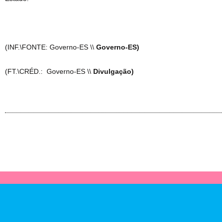
(INF.\FONTE: Governo-ES \\
Governo-ES)
(FT.\CRÉD.: Governo-ES \\
Divulgação)