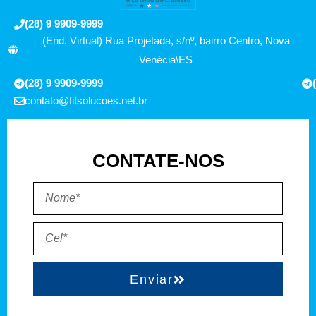
(28) 9 9909-9999
(End. Virtual) Rua Projetada, s/nº, bairro Centro, Nova
Venécia\ES
(28) 9 9909-9999
contato@fitsolucoes.net.br
CONTATE-NOS
Enviar