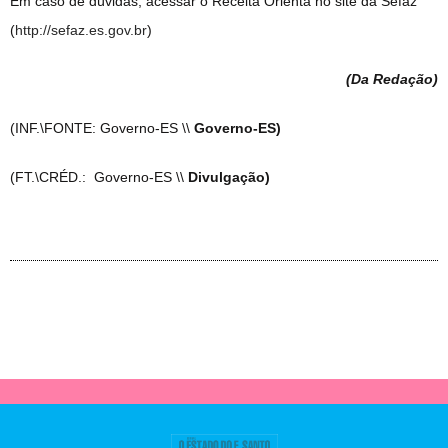
Em caso de dúvidas, acessar o Receita Orienta no site da Sefaz
(
http://sefaz.es.gov.br
)
(Da Redação
)
(INF.\FONTE: Governo-ES \\
Governo-ES)
(FT.\CRÉD.: Governo-ES \\
Divulgação)