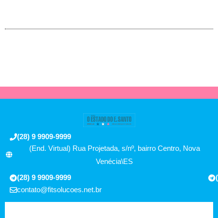
(28) 9 9909-9999
(End. Virtual) Rua Projetada, s/nº, bairro Centro, Nova
Venécia\ES
(28) 9 9909-9999
contato@fitsolucoes.net.br