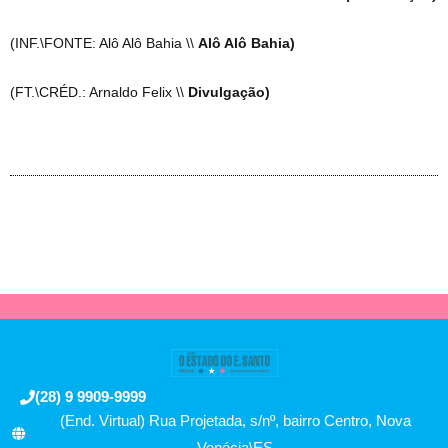
(INF.\FONTE: Alô Alô Bahia \\
Alô Alô Bahia)
(FT.\CRÉD.: Arnaldo Felix \\
Divulgação)
(28) 9 9909-9999
(End. Virtual) Rua Projetada, s/nº, bairro Centro, Nova
Venécia\ES