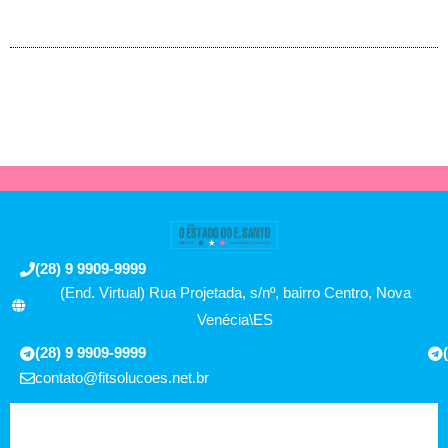
(28) 9 9909-9999
(End. Virtual) Rua Projetada, s/nº, bairro Centro, Nova
Venécia\ES
(28) 9 9909-9999
contato@fitsolucoes.net.br