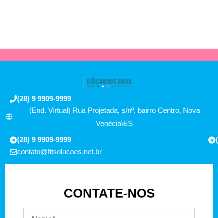
(28) 9 9909-9999
(End. Virtual) Rua Projetada, s/nº, bairro Centro, Nova
Venécia\ES
(28) 9 9909-9999
contato@fitsolucoes.net.br
CONTATE-NOS