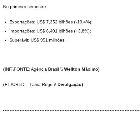
No primeiro semestre:
Exportações: US$ 7,352 bilhões (-19,4%);
Importações: US$ 6,401 bilhões (+3,8%);
Superávit: US$ 951 milhões.
(INF.\FONTE: Agência Brasil \\
Wellton Máximo)
(FT.\CRÉD.: Tânia Rêgo \\
Divulgação)