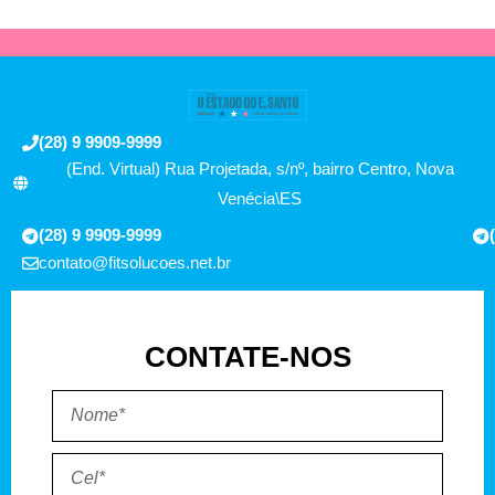
(28) 9 9909-9999
(End. Virtual) Rua Projetada, s/nº, bairro Centro, Nova
Venécia\ES
(28) 9 9909-9999
contato@fitsolucoes.net.br
CONTATE-NOS