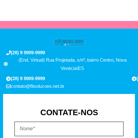
(28) 9 9909-9999
(End. Virtual) Rua Projetada, s/nº, bairro Centro, Nova
Venécia\ES
(28) 9 9909-9999
contato@fitsolucoes.net.br
CONTATE-NOS