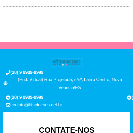
(28) 9 9909-9999
(End. Virtual) Rua Projetada, s/nº, bairro Centro, Nova
Venécia\ES
(28) 9 9909-9999
contato@fitsolucoes.net.br
CONTATE-NOS