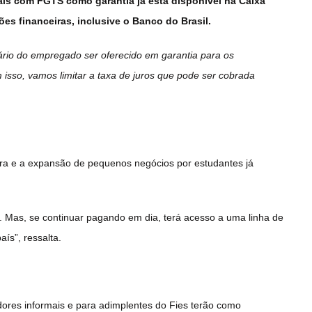
ais com FGTS como garantia já está disponível na Caixa
es financeiras, inclusive o Banco do Brasil.
ário do empregado ser oferecido em garantia para os
isso, vamos limitar a taxa de juros que pode ser cobrada
ra e a expansão de pequenos negócios por estudantes já
 Mas, se continuar pagando em dia, terá acesso a uma linha de
ís”, ressalta.
dores informais e para adimplentes do Fies terão como