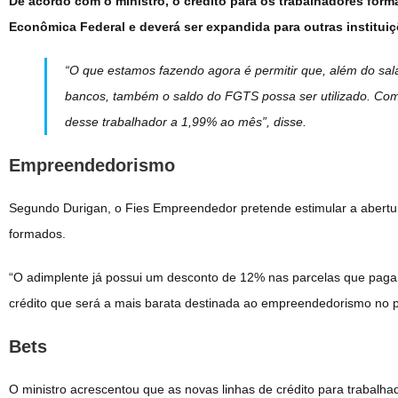
De acordo com o ministro, o crédito para os trabalhadores form
Econômica Federal e deverá ser expandida para outras instituiçõ
“O que estamos fazendo agora é permitir que, além do sal
bancos, também o saldo do FGTS possa ser utilizado. Com 
desse trabalhador a 1,99% ao mês”, disse.
Empreendedorismo
Segundo Durigan, o Fies Empreendedor pretende estimular a abertu
formados.
“O adimplente já possui um desconto de 12% nas parcelas que paga.
crédito que será a mais barata destinada ao empreendedorismo no pa
Bets
O ministro acrescentou que as novas linhas de crédito para trabalha