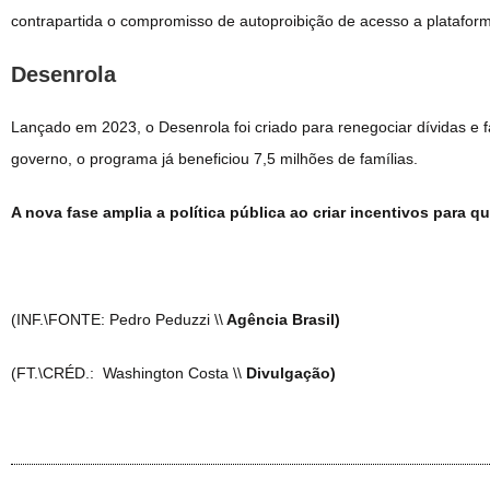
contrapartida o compromisso de autoproibição de acesso a plataforma
Desenrola
Lançado em 2023, o Desenrola foi criado para renegociar dívidas e fa
governo, o programa já beneficiou 7,5 milhões de famílias.
A nova fase amplia a política pública ao criar incentivos par
(INF.\FONTE: Pedro Peduzzi \\
Agência Brasil)
(FT.\CRÉD.: Washington Costa \\
Divulgação)