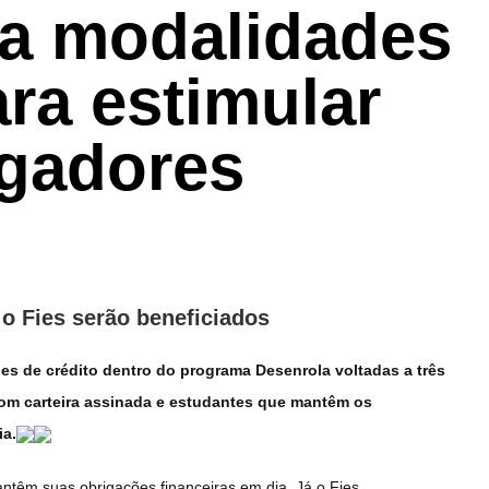
ça modalidades
ara estimular
gadores
o Fies serão beneficiados
es de crédito dentro do programa Desenrola voltadas a três
com carteira assinada e estudantes que mantêm os
ia.
ntêm suas obrigações financeiras em dia. Já o Fies