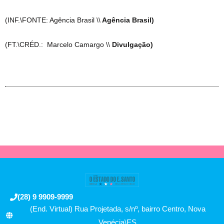
(INF.\FONTE: Agência Brasil \\
Agência Brasil)
(FT.\CRÉD.: Marcelo Camargo \\
Divulgação)
(28) 9 9909-9999
(End. Virtual) Rua Projetada, s/nº, bairro Centro, Nova
Venécia\ES