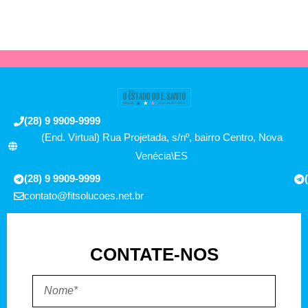
(28) 9 9909-9999
(End. Virtual) Rua Projetada, s/nº, bairro Centro, Nova
Venécia\ES
(28) 9 9909-9999
contato@fitsolucoes.net.br
CONTATE-NOS