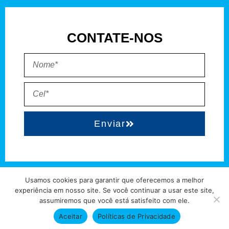
CONTATE-NOS
Enviar
EXPEDIENTE
QUEM SOMOS
POLÍTICA DE PRIVACIDADE
TERMO DE USO
Usamos cookies para garantir que oferecemos a melhor
experiência em nosso site. Se você continuar a usar este site,
Direitos reservados à FIT Soluções = Atualizado pelo Consórcio de
assumiremos que você está satisfeito com ele.
Agências: Kriativuz – Philadelphia – AGS2 = Hospedado em
Aceitar
Políticas de Privacidade
hostgut.com.br