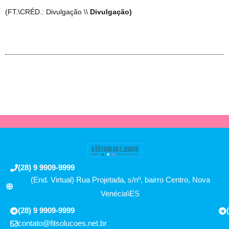
(FT.\CRÉD.: Divulgação \\
Divulgação)
(28) 9 9909-9999
(End. Virtual) Rua Projetada, s/nº, bairro Centro, Nova
Venécia\ES
(28) 9 9909-9999
contato@fitsolucoes.net.br