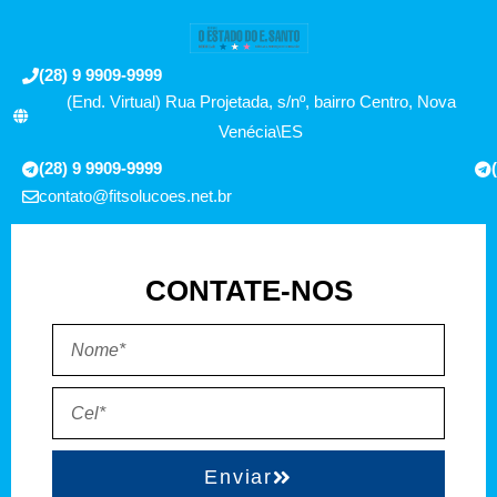
(28) 9 9909-9999
(End. Virtual) Rua Projetada, s/nº, bairro Centro, Nova
Venécia\ES
(28) 9 9909-9999
contato@fitsolucoes.net.br
CONTATE-NOS
Enviar