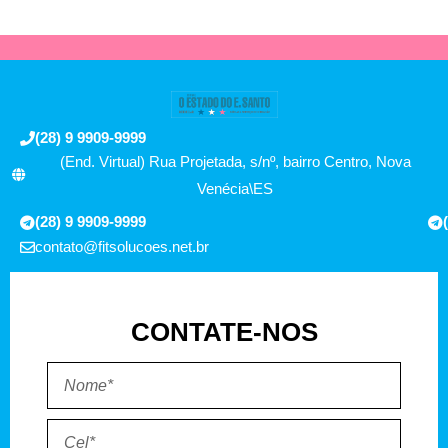
(28) 9 9909-9999
(End. Virtual) Rua Projetada, s/nº, bairro Centro, Nova
Venécia\ES
(28) 9 9909-9999
contato@fitsolucoes.net.br
CONTATE-NOS