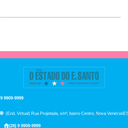
 9 9909-9999
(End. Virtual) Rua Projetada, s/nº, bairro Centro, Nova Venécia\E
(28) 9 9909-9999