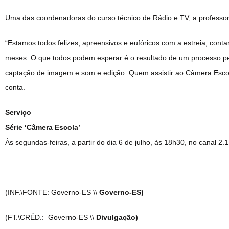
Uma das coordenadoras do curso técnico de Rádio e TV, a professo
“Estamos todos felizes, apreensivos e eufóricos com a estreia, contan
meses. O que todos podem esperar é o resultado de um processo ped
captação de imagem e som e edição. Quem assistir ao Câmera Escola
conta.
Serviço
Série ‘Câmera Escola’
Às segundas-feiras, a partir do dia 6 de julho, às 18h30, no canal 
(INF.\FONTE: Governo-ES \\
Governo-ES)
(FT.\CRÉD.: Governo-ES \\
Divulgação)