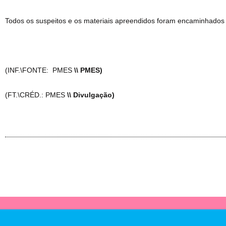
Todos os suspeitos e os materiais apreendidos foram encaminhados à
(INF.\FONTE: PMES
\\ PMES)
(FT.\CRÉD.: PMES
\\ Divulgação)