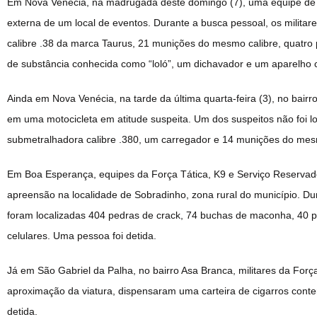
Em Nova Venécia, na madrugada deste domingo (7), uma equipe de R
externa de um local de eventos. Durante a busca pessoal, os militares
calibre .38 da marca Taurus, 21 munições do mesmo calibre, quatr
de substância conhecida como “loló”, um dichavador e um aparelho c
Ainda em Nova Venécia, na tarde da última quarta-feira (3), no bairro
em uma motocicleta em atitude suspeita. Um dos suspeitos não foi lo
submetralhadora calibre .380, um carregador e 14 munições do mes
Em Boa Esperança, equipes da Força Tática, K9 e Serviço Reservad
apreensão na localidade de Sobradinho, zona rural do município. Dur
foram localizadas 404 pedras de crack, 74 buchas de maconha, 40 p
celulares. Uma pessoa foi detida.
Já em São Gabriel da Palha, no bairro Asa Branca, militares da Forç
aproximação da viatura, dispensaram uma carteira de cigarros conte
detida.