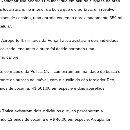
adiopatrulha abordou um indivíduo em atitude suspeita na área
 localizaram, no interior da bolsa que ele portava, um revólver
o pinos de cocaína, uma garrafa contendo aproximadamente 350 ml
elular.
 Aeroporto II, militares da Força Tática avistaram dois indivíduos
calizado, enquanto o outro foi detido portando uma
mo calibre.
o, com apoio da Polícia Civil, cumpriram um mandado de busca e
ante as buscas no imóvel, com o auxílio do cão farejador Rex,
inos de cocaína, R$ 501,00 em espécie e dois aparelhos
a Tática avistaram dois indivíduos que, ao perceberem a
ndo 12 pinos de cocaína e R$ 40,00 em espécie. A dupla foi