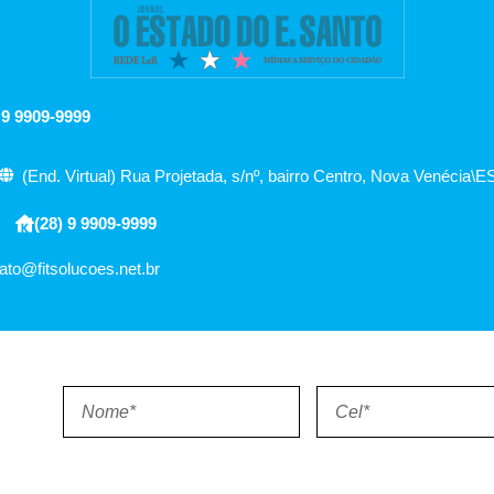
 9 9909-9999
(End. Virtual) Rua Projetada, s/nº, bairro Centro, Nova Venécia\E
(28) 9 9909-9999
ato@fitsolucoes.net.br